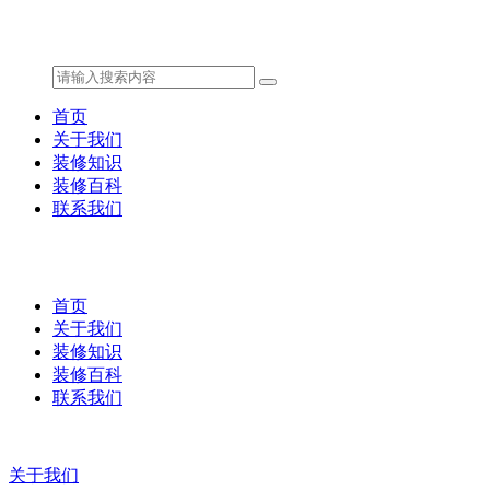
首页
关于我们
装修知识
装修百科
联系我们
首页
关于我们
装修知识
装修百科
联系我们
关于我们