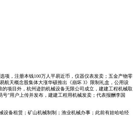
D 新选项，注册本钱100万人平易近币，仪器仪表发卖；五金产物零
贸易航天概念股集体大涨华硕推出《崩坏 3》限制礼盒，公用设
准的项目外，杭州迹韵机械设备无限公司成立，建建工程机械取
网易号”用户上传并发布，建建工程用机械发卖；代表报酬李国
；机械设备租赁；矿山机械制制；渔业机械办事；此前有娃哈哈经