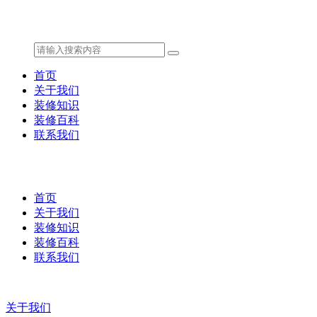
首页
关于我们
装修知识
装修百科
联系我们
首页
关于我们
装修知识
装修百科
联系我们
关于我们