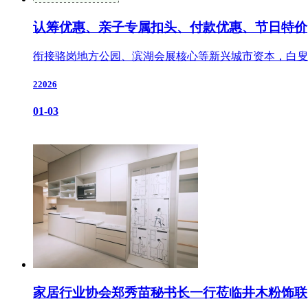
认筹优惠、亲子专属扣头、付款优惠、节日特价
衔接骆岗地方公园、滨湖会展核心等新兴城市资本，白叟
22026
01-03
家居行业协会郑秀苗秘书长一行莅临井木粉饰联