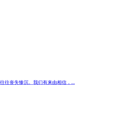
往丧失惨沉。我们有来由相信，...