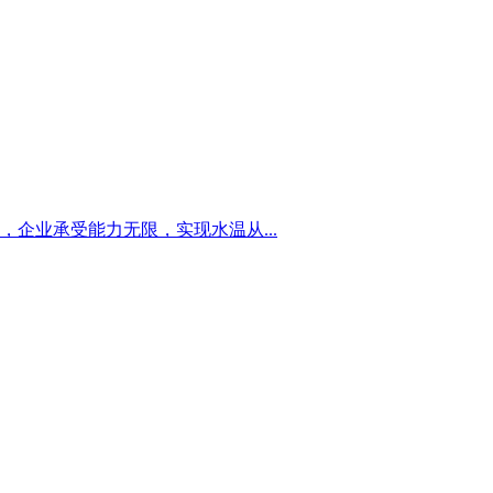
企业承受能力无限，实现水温从...