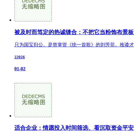
被及时而笃定的热诚缝合；不把它当粉饰布景板
只为国宝归公。是曾掌管《统一首歌》的刘芳菲。推诿才
22026
01-02
适合企业：情愿投入时间筛选、看沉取资金平安