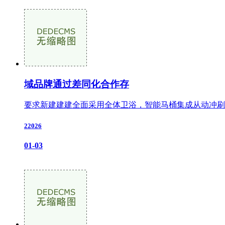
域品牌通过差同化合作存
要求新建建建全面采用全体卫浴，智能马桶集成从动冲刷
22026
01-03