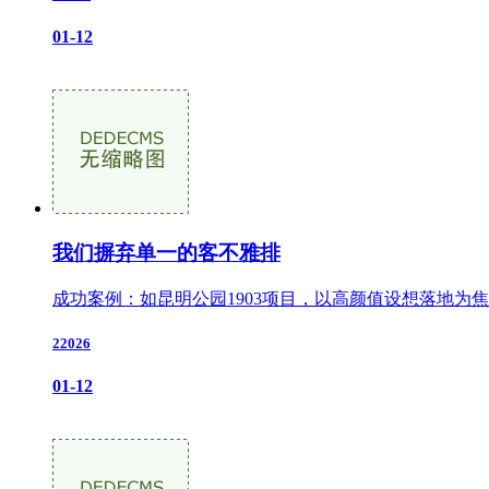
01-12
我们摒弃单一的客不雅排
成功案例：如昆明公园1903项目，以高颜值设想落地为
22026
01-12