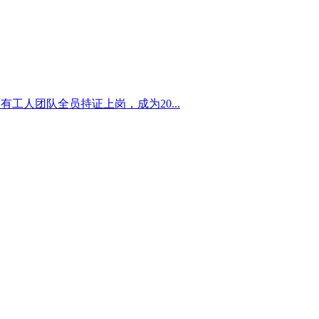
工人团队全员持证上岗，成为20...