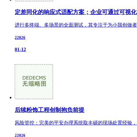
定差同化的响应式适配方案；企业可通过可视化
进行多终端、多场景的全面测试，其专注于为小我创做者
22026
01-12
后续粉饰工程创制抱负前提
风险管控：完美的平安办理系统取丰硕的现场处置经验，
22026