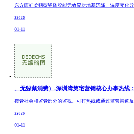
东方雨虹柔韧型瓷砖胶能无效应对地基沉降、温度变化导致
22026
01-11
、无躲藏消费）-深圳湾第宅营销核心办事热线
接管社会和监管部分的监视。可打热线或通过监管渠道反馈
22026
01-11