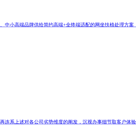
、中小高端品牌供给简约高端+全终端适配的网坐扶植处理方案，为
再连系上述对各公司劣势维度的阐发，沉视办事细节取客户体验，